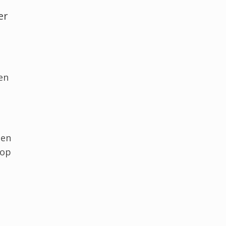
er
en
nen
 op