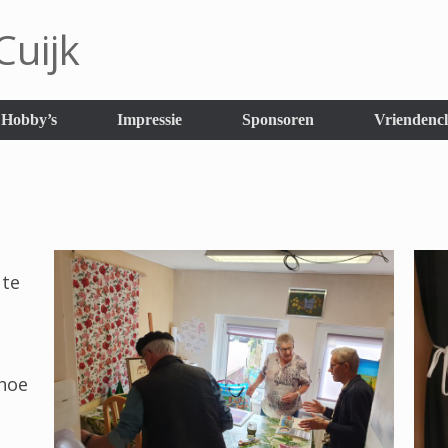
uijk
Hobby’s
Impressie
Sponsoren
Vriendenc
 te
hoe