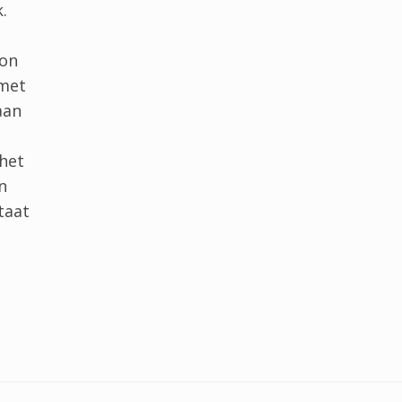
.
kon
 met
aan
het
n
taat