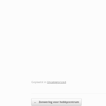
Geplaatst in
Uncategorized
.
Bericht navigatie
←
Zonwering voor hobbycentrum