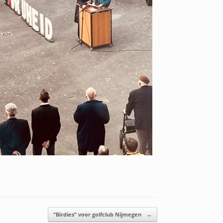
“Birdies” voor golfclub Nijmegen
→