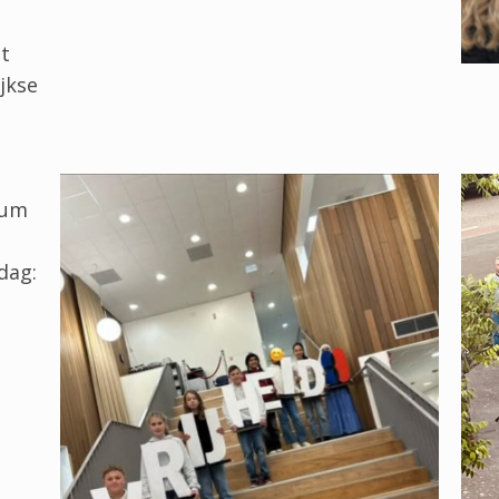
i
t
jkse
rum
dag: