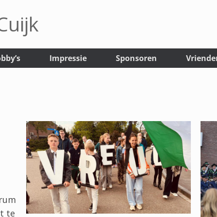
uijk
bby’s
Impressie
Sponsoren
Vriende
trum
t te