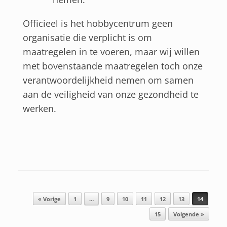
Officieel is het hobbycentrum geen
organisatie die verplicht is om
maatregelen in te voeren, maar wij willen
met bovenstaande maatregelen toch onze
verantwoordelijkheid nemen om samen
aan de veiligheid van onze gezondheid te
werken.
Bericht navigatie
« Vorige
1
…
9
10
11
12
13
14
15
Volgende »